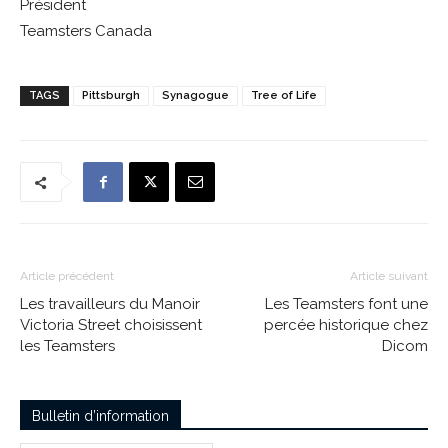
Président
Teamsters Canada
TAGS
Pittsburgh
Synagogue
Tree of Life
Article précédent
Article suivant
Les travailleurs du Manoir
Les Teamsters font une
Victoria Street choisissent
percée historique chez
les Teamsters
Dicom
Bulletin d’information