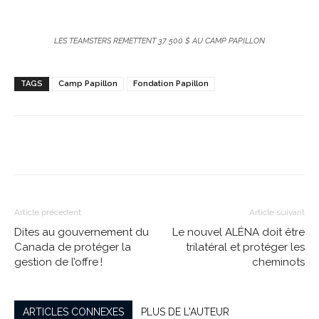
LES TEAMSTERS REMETTENT 37 500 $ AU CAMP PAPILLON
TAGS
Camp Papillon
Fondation Papillon
Article précédent
Article suivant
Dites au gouvernement du
Le nouvel ALÉNA doit être
Canada de protéger la
trilatéral et protéger les
gestion de l’offre !
cheminots
ARTICLES CONNEXES
PLUS DE L'AUTEUR