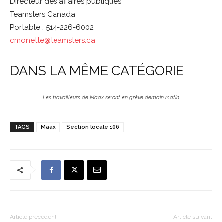
Directeur des affaires publiques
Teamsters Canada
Portable : 514-226-6002
cmonette@teamsters.ca
DANS LA MÊME CATÉGORIE
Les travailleurs de Maax seront en grève demain matin
TAGS
Maax
Section locale 106
Article précédent
Article suivant