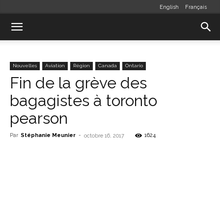
English
Français
Nouvelles
Aviation
Région
Canada
Ontario
Fin de la grève des
bagagistes à toronto
pearson
Par
Stéphanie Meunier
-
1624
octobre 16, 2017