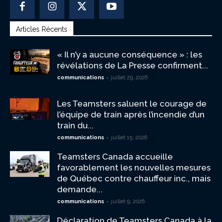
Articles Récents
« Il n’y a aucune conséquence » : les
révélations de La Presse confirment...
-
communications
juillet 29, 2026
Les Teamsters saluent le courage de
l’équipe de train après l’incendie d’un
train du...
-
communications
juillet 15, 2026
Teamsters Canada accueille
favorablement les nouvelles mesures
de Québec contre chauffeur inc., mais
demande...
-
communications
juillet 9, 2026
Déclaration de Teamsters Canada à la