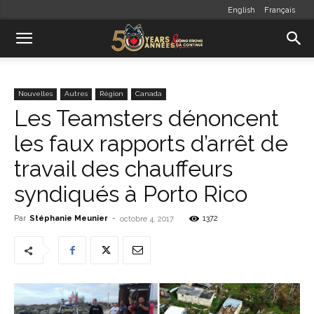
English
Français
Nouvelles
Autres
Région
Canada
Les Teamsters dénoncent
les faux rapports d’arrêt de
travail des chauffeurs
syndiqués à Porto Rico
Par
Stéphanie Meunier
-
1372
octobre 4, 2017