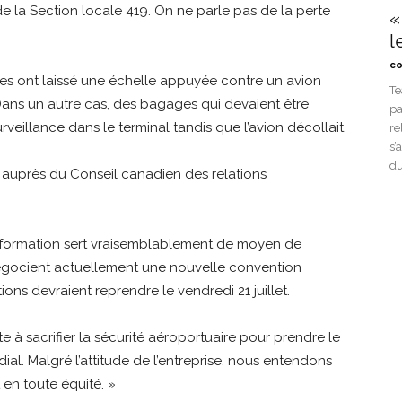
de la Section locale 419. On ne parle pas de la perte
«
l
co
ires ont laissé une échelle appuyée contre un avion
Te
Dans un autre cas, des bagages qui devaient être
pa
rveillance dans le terminal tandis que l’avion décollait.
re
s’
du
le auprès du Conseil canadien des relations
ans formation sert vraisemblablement de moyen de
 négocient actuellement une nouvelle convention
ions devraient reprendre le vendredi 21 juillet.
 à sacrifier la sécurité aéroportuaire pour prendre le
ial. Malgré l’attitude de l’entreprise, nous entendons
 en toute équité. »