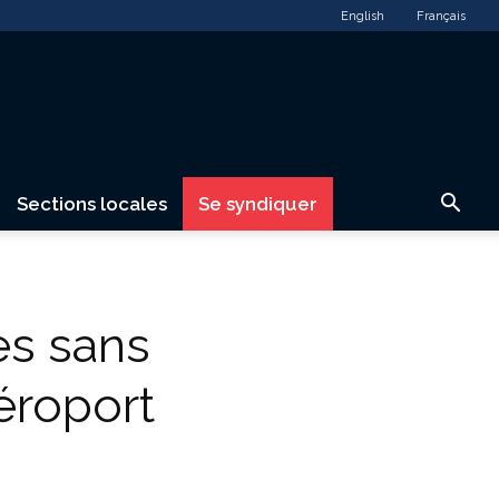
English
Français
Sections locales
Se syndiquer
es sans
éroport