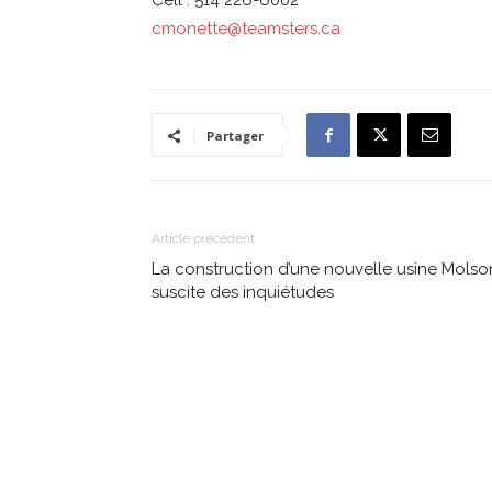
Cell : 514 226-6002
cmonette@teamsters.ca
Partager
Article précédent
La construction d’une nouvelle usine Molso
suscite des inquiétudes