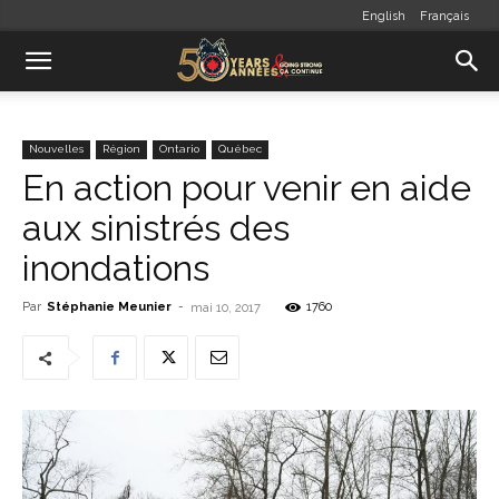
English
Français
Nouvelles
Région
Ontario
Québec
En action pour venir en aide
aux sinistrés des
inondations
Par
Stéphanie Meunier
-
1760
mai 10, 2017