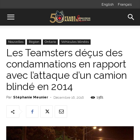
English
Français
Nouvelles
Région
Ontario
Véhicules blindés
Les Teamsters déçus des
condamnations en rapport
avec l’attaque d’un camion
blindé en 2014
Par
Stéphanie Meunier
-
1561
Décembre 16, 2016