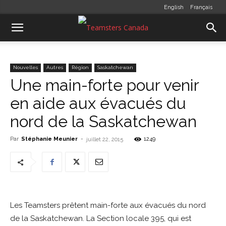
English
Français
Nouvelles
Autres
Région
Saskatchewan
Une main-forte pour venir
en aide aux évacués du
nord de la Saskatchewan
Par
Stéphanie Meunier
-
1249
juillet 22, 2015
Les Teamsters prêtent main-forte aux évacués du nord
de la Saskatchewan. La Section locale 395, qui est