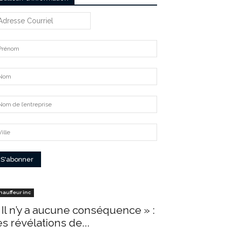
hauffeur inc
 Il n’y a aucune conséquence » :
es révélations de...