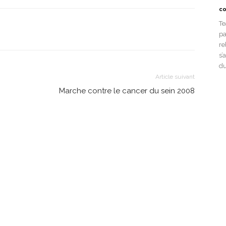
co
Te
pa
re
s’
du
Article suivant
Marche contre le cancer du sein 2008