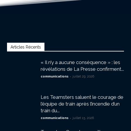
Articles Récents
« Il n’y a aucune conséquence » : les
révélations de La Presse confirment...
-
communications
juillet 29, 2026
Les Teamsters saluent le courage de
l’équipe de train après l’incendie d’un
train du...
-
communications
juillet 15, 2026