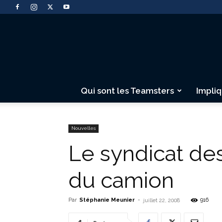
Qui sont les Teamsters
Impli
Nouvelles
Le syndicat de
du camion
Par
Stéphanie Meunier
-
916
juillet 22, 2008