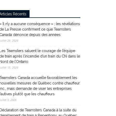
Articles Récents
« Il n’y a aucune conséquence » : les révélations
de La Presse confirment ce que Teamsters
Canada dénonce depuis des années
juillet 29, 2026
Les Teamsters saluent le courage de l’équipe
de train après l’incendie d’un train du CN dans le
Nord de l’Ontario
juillet 15, 2026
Teamsters Canada accueille favorablement les
nouvelles mesures de Québec contre chauffeur
inc., mais demande de viser les entreprises
fautives plutôt que les chauffeurs
juillet 9, 2026
Déclaration de Teamsters Canada à la suite du
déraillement de train à Repentigny, au Québec