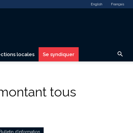
English
Français
ctions locales
Se syndiquer
emontant tous
Bulletin d’information