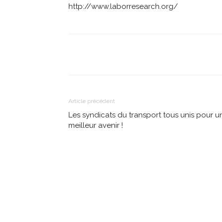
http://www.laborresearch.org/
Partager
Article précédent
Les syndicats du transport tous unis pour u
meilleur avenir !