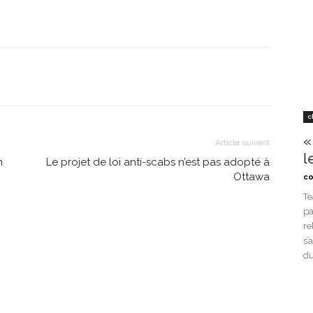
c
«
Article suivant
l
n
Le projet de loi anti-scabs n’est pas adopté à
Ottawa
co
Te
pa
re
s’
du