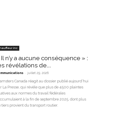
hauffeur inc
 Il n’y a aucune conséquence » :
es révélations de...
-
mmunications
juillet 29, 2026
amsters Canada réagit au dossier publié aujourd’hui
r La Presse, qui révèle que plus de 4500 plaintes
latives aux normes du travail fédérales
accumulaient à la fin de septembre 2025, dont plus
 tiers provient du transport routier.