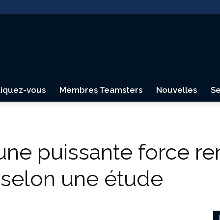
liquez-vous
Membres Teamsters
Nouvelles
Se
Teamsters
 une puissante force r
s, selon une étude
Canada