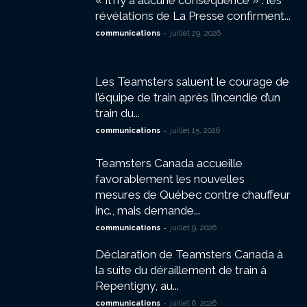
révélations de La Presse confirment...
-
communications
juillet 29, 2026
Les Teamsters saluent le courage de
l’équipe de train après l’incendie d’un
train du...
-
communications
juillet 15, 2026
Teamsters Canada accueille
favorablement les nouvelles
mesures de Québec contre chauffeur
inc., mais demande...
-
communications
juillet 9, 2026
Déclaration de Teamsters Canada à
la suite du déraillement de train à
Repentigny, au...
-
communications
juillet 6, 2026