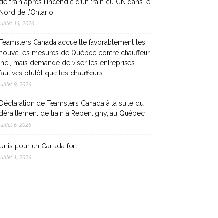
de train après l’incendie d’un train du CN dans le
Nord de l’Ontario
juillet 15, 2026
Teamsters Canada accueille favorablement les
nouvelles mesures de Québec contre chauffeur
inc., mais demande de viser les entreprises
fautives plutôt que les chauffeurs
juillet 9, 2026
Déclaration de Teamsters Canada à la suite du
déraillement de train à Repentigny, au Québec
juillet 6, 2026
Unis pour un Canada fort
juillet 1, 2026