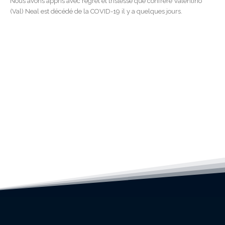
Nous avons appris avec regret et tristesse que confrère Valentino
(Val) Neal est décédé de la COVID-19 il y a quelques jours.