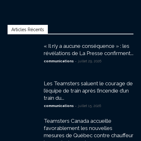
Articles Récents
« Il n’y a aucune conséquence » : les
révélations de La Presse confirment...
-
communications
juillet 29, 2026
Les Teamsters saluent le courage de
l’équipe de train après l’incendie d’un
train du...
-
communications
juillet 15, 2026
Teamsters Canada accueille
favorablement les nouvelles
mesures de Québec contre chauffeur