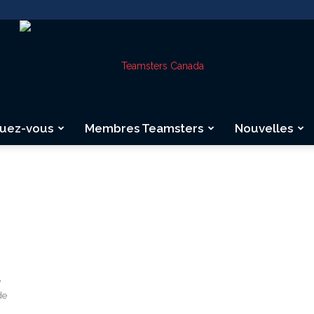
quez-vous
Membres Teamsters
Nouvelles
Teamsters
Canada
e
de