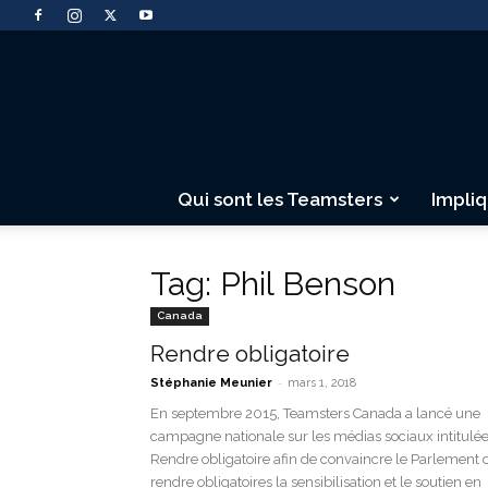
Qui sont les Teamsters
Impli
Tag: Phil Benson
Canada
Rendre obligatoire
-
Stéphanie Meunier
mars 1, 2018
En septembre 2015, Teamsters Canada a lancé une
campagne nationale sur les médias sociaux intitulé
Rendre obligatoire afin de convaincre le Parlement 
rendre obligatoires la sensibilisation et le soutien en