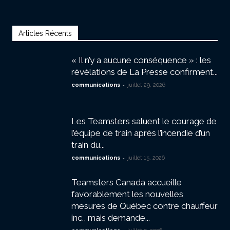
Articles Récents
« Il n’y a aucune conséquence » : les
révélations de La Presse confirment...
-
communications
juillet 29, 2026
Les Teamsters saluent le courage de
l’équipe de train après l’incendie d’un
train du...
-
communications
juillet 15, 2026
Teamsters Canada accueille
favorablement les nouvelles
mesures de Québec contre chauffeur
inc., mais demande...