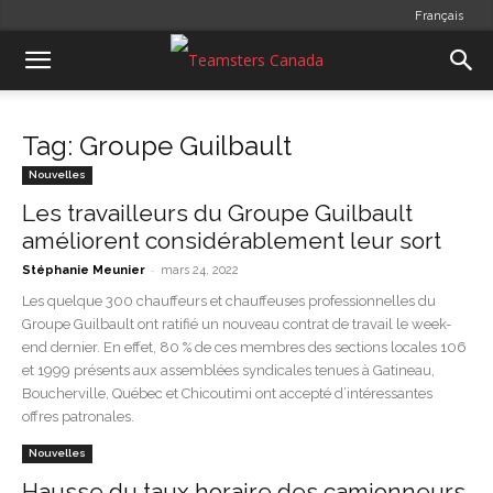
Français
Tag: Groupe Guilbault
Nouvelles
Les travailleurs du Groupe Guilbault
améliorent considérablement leur sort
-
Stéphanie Meunier
mars 24, 2022
Les quelque 300 chauffeurs et chauffeuses professionnelles du
Groupe Guilbault ont ratifié un nouveau contrat de travail le week-
end dernier. En effet, 80 % de ces membres des sections locales 106
et 1999 présents aux assemblées syndicales tenues à Gatineau,
Boucherville, Québec et Chicoutimi ont accepté d’intéressantes
offres patronales.
Nouvelles
Hausse du taux horaire des camionneurs