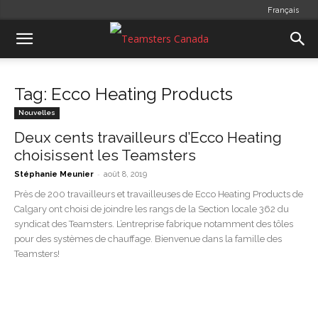
Français
Tag: Ecco Heating Products
Nouvelles
Deux cents travailleurs d’Ecco Heating
choisissent les Teamsters
-
Stéphanie Meunier
août 8, 2019
Près de 200 travailleurs et travailleuses de Ecco Heating Products de
Calgary ont choisi de joindre les rangs de la Section locale 362 du
syndicat des Teamsters. L’entreprise fabrique notamment des tôles
pour des systèmes de chauffage. Bienvenue dans la famille des
Teamsters!