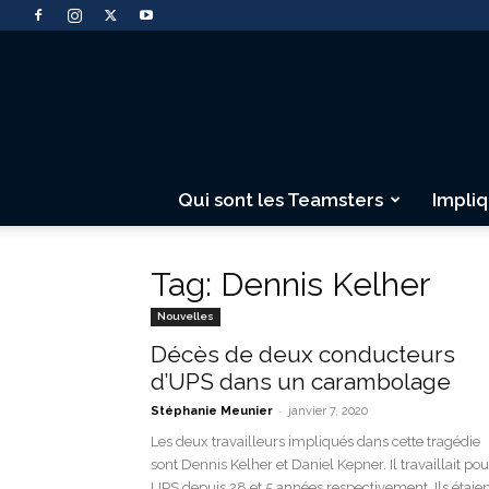
Qui sont les Teamsters
Impli
Tag: Dennis Kelher
Nouvelles
Décès de deux conducteurs
d’UPS dans un carambolage
-
Stéphanie Meunier
janvier 7, 2020
Les deux travailleurs impliqués dans cette tragédie
sont Dennis Kelher et Daniel Kepner. Il travaillait pou
UPS depuis 28 et 5 années respectivement. Ils étaie