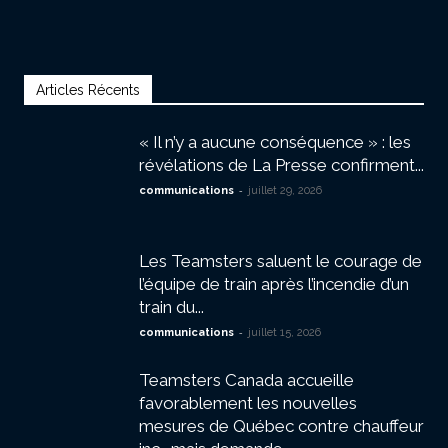
Articles Récents
« Il n’y a aucune conséquence » : les
révélations de La Presse confirment...
-
communications
juillet 29, 2026
Les Teamsters saluent le courage de
l’équipe de train après l’incendie d’un
train du...
-
communications
juillet 15, 2026
Teamsters Canada accueille
favorablement les nouvelles
mesures de Québec contre chauffeur