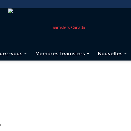
quez-vous
Membres Teamsters
Nouvelles
Teamsters
Canada
r
nt