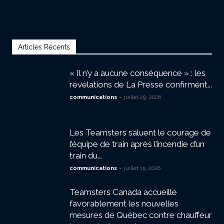
Articles Récents
« Il n’y a aucune conséquence » : les
révélations de La Presse confirment...
-
communications
juillet 29, 2026
Les Teamsters saluent le courage de
l’équipe de train après l’incendie d’un
train du...
-
communications
juillet 15, 2026
Teamsters Canada accueille
favorablement les nouvelles
mesures de Québec contre chauffeur