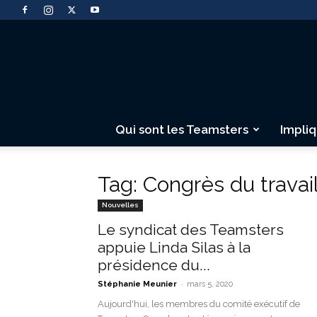
Qui sont les Teamsters
Impli
Tag: Congrès du trava
Nouvelles
Le syndicat des Teamsters
appuie Linda Silas à la
présidence du...
-
Stéphanie Meunier
mars 5, 2020
Aujourd'hui, les membres du comité exécutif de