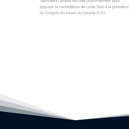
Teamsters Canada ont voté unanimement pour
appuyer la candidature de Linda Silas à la présiden
du Congrès du travail du Canada (CTC).