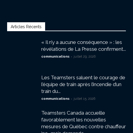
Articles Récents
« Il n’y a aucune conséquence » : les
révélations de La Presse confirment...
-
communications
juillet 29, 2026
Les Teamsters saluent le courage de
l’équipe de train après l’incendie d’un
train du...
-
communications
juillet 15, 2026
Teamsters Canada accueille
favorablement les nouvelles
mesures de Québec contre chauffeur