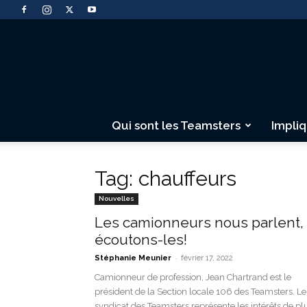
Qui sont les Teamsters
Impli
Tag: chauffeurs
Nouvelles
Les camionneurs nous parlent,
écoutons-les!
-
Stéphanie Meunier
février 17, 2022
Camionneur de profession, Jean Chartrand est le
président de la Section locale 106 des Teamsters. Le
syndicat des Teamsters représente les intérêts de pl