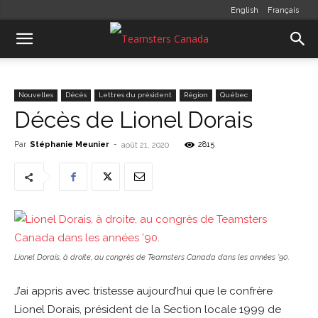
English
Français
Nouvelles
Décès
Lettres du président
Région
Québec
Décès de Lionel Dorais
Par
Stéphanie Meunier
-
2815
août 21, 2020
Lionel Dorais, à droite, au congrès de Teamsters Canada dans les années ’90.
J’ai appris avec tristesse aujourd’hui que le confrère
Lionel Dorais, président de la Section locale 1999 de