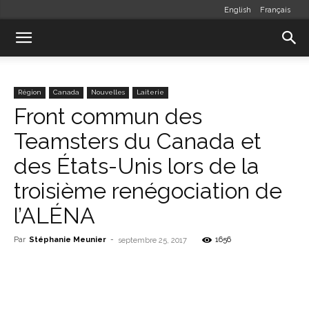
English
Français
Région
Canada
Nouvelles
Laiterie
Front commun des
Teamsters du Canada et
des États-Unis lors de la
troisième renégociation de
l’ALÉNA
Par
Stéphanie Meunier
-
1656
septembre 25, 2017