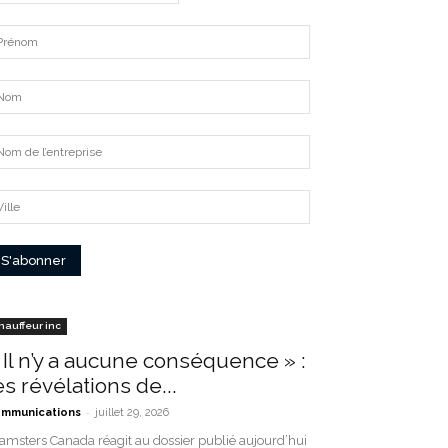
hauffeur inc
 Il n’y a aucune conséquence » :
es révélations de...
-
mmunications
juillet 29, 2026
amsters Canada réagit au dossier publié aujourd’hui