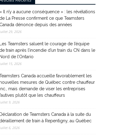
Articles Récents
« Il n’y a aucune conséquence » : les révélations
de La Presse confirment ce que Teamsters
Canada dénonce depuis des années
juillet 29, 2026
Les Teamsters saluent le courage de l’équipe
de train après l’incendie d’un train du CN dans le
Nord de l’Ontario
juillet 15, 2026
Teamsters Canada accueille favorablement les
nouvelles mesures de Québec contre chauffeur
inc., mais demande de viser les entreprises
fautives plutôt que les chauffeurs
juillet 9, 2026
Déclaration de Teamsters Canada à la suite du
déraillement de train à Repentigny, au Québec
juillet 6, 2026