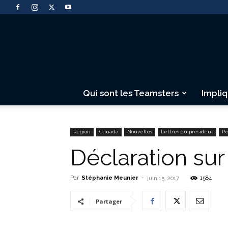
Qui sont les Teamsters
Impli
Région
Canada
Nouvelles
Lettres du président
Pe
Déclaration sur
Par
Stéphanie Meunier
-
1584
juin 15, 2017
Partager