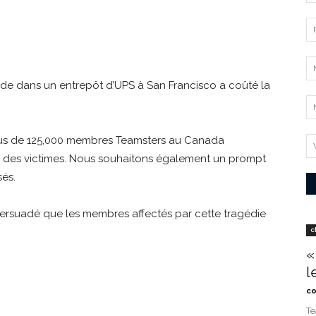
illade dans un entrepôt d’UPS à San Francisco a coûté la
 plus de 125,000 membres Teamsters au Canada
s des victimes. Nous souhaitons également un prompt
sés.
is persuadé que les membres affectés par cette tragédie
c
«
l
co
Te