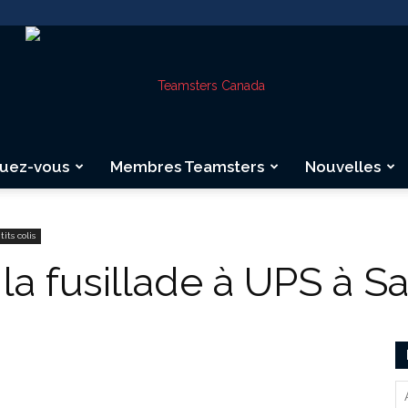
quez-vous
Membres Teamsters
Nouvelles
Teamsters
tits colis
 la fusillade à UPS à S
Canada