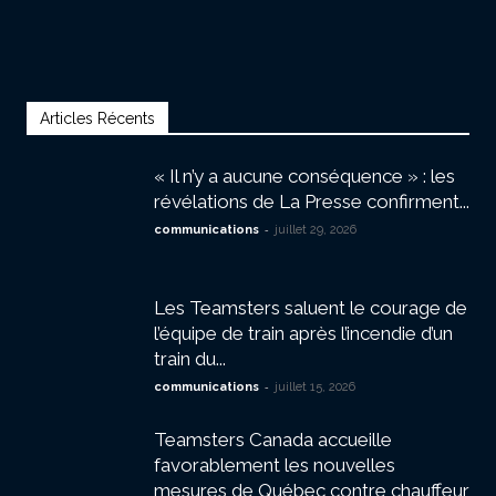
Articles Récents
« Il n’y a aucune conséquence » : les
révélations de La Presse confirment...
-
communications
juillet 29, 2026
Les Teamsters saluent le courage de
l’équipe de train après l’incendie d’un
train du...
-
communications
juillet 15, 2026
Teamsters Canada accueille
favorablement les nouvelles
mesures de Québec contre chauffeur