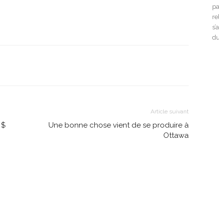
pa
re
s’
du
Article suivant
 $
Une bonne chose vient de se produire à
Ottawa