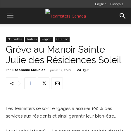
English
Français
Nouvelles
Autres
Région
Québec
Grève au Manoir Sainte-
Julie des Résidences Soleil
Par
Stéphanie Meunier
-
1322
juillet 13, 2016
Les Teamsters se sont engagés à assurer 100 % des
services aux résidents et ainsi, garantir leur bien-être…