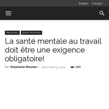
English
Français
Nouvelles
Santé Mentale
La santé mentale au travail
doit être une exigence
obligatoire!
Par
Stéphanie Meunier
-
1686
Décembre 15, 2014