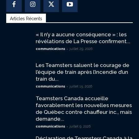
Articles Récents
« Il n’y a aucune conséquence » : les
révélations de La Presse confirment...
-
communications
juillet 29, 2026
Les Teamsters saluent le courage de
l’équipe de train après l’incendie d’un
train du...
-
communications
juillet 15, 2026
Teamsters Canada accueille
favorablement les nouvelles mesures
de Québec contre chauffeur inc., mais
demande...
-
communications
juillet 9, 2026
Déclaration de Teamsters Canada à la