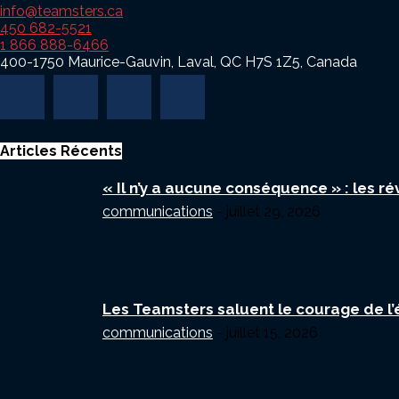
info@teamsters.ca
450 682-5521
1 866 888-6466
400-1750 Maurice-Gauvin, Laval, QC H7S 1Z5, Canada
Articles Récents
« Il n’y a aucune conséquence » : les ré
communications
-
juillet 29, 2026
Les Teamsters saluent le courage de l’éq
communications
-
juillet 15, 2026