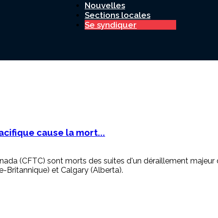
Nouvelles
Sections locales
Se syndiquer
Canada
cifique cause la mort...
da (CFTC) sont morts des suites d'un déraillement majeur d'u
-Britannique) et Calgary (Alberta).