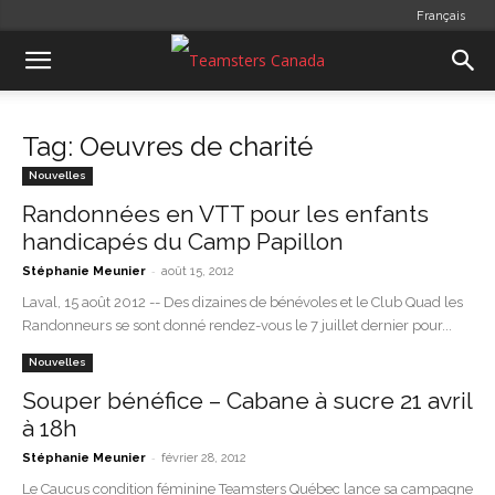
Français
Tag: Oeuvres de charité
Nouvelles
Randonnées en VTT pour les enfants
handicapés du Camp Papillon
-
Stéphanie Meunier
août 15, 2012
Laval, 15 août 2012 -- Des dizaines de bénévoles et le Club Quad les
Randonneurs se sont donné rendez-vous le 7 juillet dernier pour...
Nouvelles
Souper bénéfice – Cabane à sucre 21 avril
à 18h
-
Stéphanie Meunier
février 28, 2012
Le Caucus condition féminine Teamsters Québec lance sa campagne