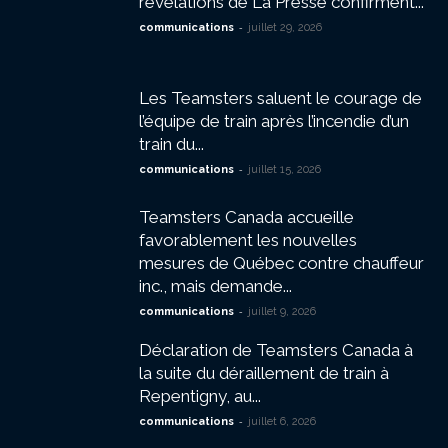
révélations de La Presse confirment...
-
communications
juillet 29, 2026
Les Teamsters saluent le courage de
l’équipe de train après l’incendie d’un
train du...
-
communications
juillet 15, 2026
Teamsters Canada accueille
favorablement les nouvelles
mesures de Québec contre chauffeur
inc., mais demande...
-
communications
juillet 9, 2026
Déclaration de Teamsters Canada à
la suite du déraillement de train à
Repentigny, au...
-
communications
juillet 6, 2026