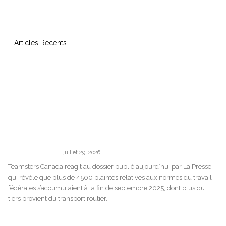
Articles Récents
« Il n’y a aucune conséquence » : les
révélations de La Presse confirment...
-
communications
juillet 29, 2026
Teamsters Canada réagit au dossier publié aujourd’hui par La Presse,
qui révèle que plus de 4500 plaintes relatives aux normes du travail
fédérales s’accumulaient à la fin de septembre 2025, dont plus du
tiers provient du transport routier.