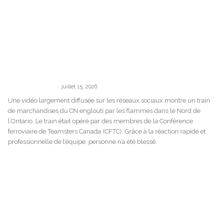
Les Teamsters saluent le courage de
l’équipe de train après l’incendie d’un train
du...
-
communications
juillet 15, 2026
Une vidéo largement diffusée sur les réseaux sociaux montre un train
de marchandises du CN englouti par les flammes dans le Nord de
l’Ontario. Le train était opéré par des membres de la Conférence
ferroviaire de Teamsters Canada (CFTC). Grâce à la réaction rapide et
professionnelle de l’équipe, personne n’a été blessé.