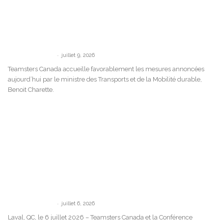
Teamsters Canada accueille
favorablement les nouvelles mesures de
Québec contre chauffeur inc., mais
demande...
-
communications
juillet 9, 2026
Teamsters Canada accueille favorablement les mesures annoncées
aujourd’hui par le ministre des Transports et de la Mobilité durable,
Benoit Charette.
Déclaration de Teamsters Canada à la
suite du déraillement de train à
Repentigny, au...
-
communications
juillet 6, 2026
Laval, QC, le 6 juillet 2026 – Teamsters Canada et la Conférence