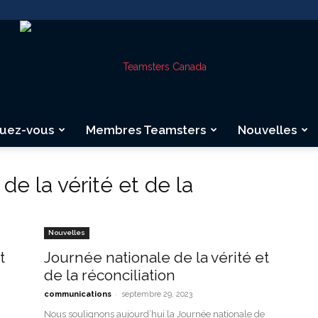
quez-vous
Membres Teamsters
Nouvelles
Teamsters
de la vérité et de la
Nouvelles
Canada
t
Journée nationale de la vérité et
de la réconciliation
-
communications
septembre 29, 2023
Nous soulignons aujourd’hui la Journée nationale de