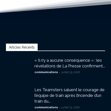
Articles Récents
« Il n’y a aucune conséquence » : les
révélations de La Presse confirment...
-
communications
juillet 29, 2026
Les Teamsters saluent le courage de
l’équipe de train après l’incendie d’un
train du...
-
communications
juillet 15, 2026