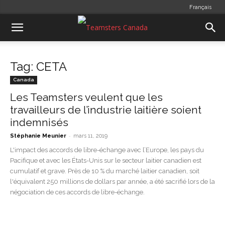
Français
Tag: CETA
Canada
Les Teamsters veulent que les
travailleurs de l’industrie laitière soient
indemnisés
-
Stéphanie Meunier
mars 11, 2019
L'impact des accords de libre-échange avec l’Europe, les pays du
Pacifique et avec les États-Unis sur le secteur laitier canadien est
cumulatif et grave. Près de 10 % du marché laitier canadien, soit
l'équivalent 250 millions de dollars par année, a été sacrifié lors de la
négociation de ces accords de libre-échange.