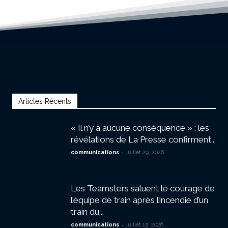
Articles Récents
« Il n’y a aucune conséquence » : les
révélations de La Presse confirment...
-
communications
juillet 29, 2026
Les Teamsters saluent le courage de
l’équipe de train après l’incendie d’un
train du...
-
communications
juillet 15, 2026