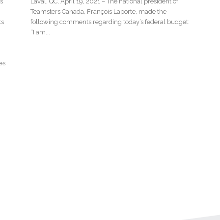
s
Laval, QC, April 19, 2021 – The national president of
Teamsters Canada, François Laporte, made the
ts
following comments regarding today’s federal budget:
“I am...
es