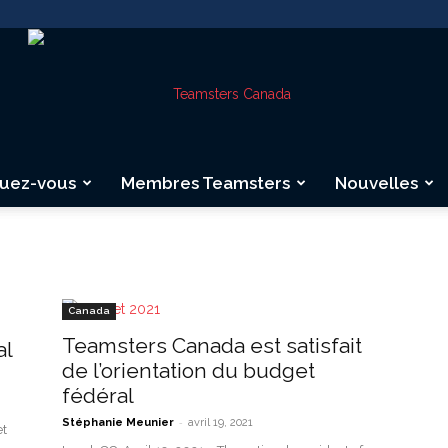
quez-vous
Membres Teamsters
Nouvelles
Teamsters
Canada
Teamsters Canada est satisfait
al
Canada
de l’orientation du budget
fédéral
-
Stéphanie Meunier
avril 19, 2021
et