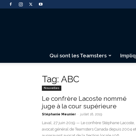
Qui sont les Teamsters
Impli
Tag: ABC
Nouvelles
Le confrère Lacoste nommé
juge à la cour supérieure
-
Stéphanie Meunier
juillet 18, 2019
Laval, 27 juin 2019 — Le confrère Stéphane Lacoste,
avocat général de Teamsters Canada depuis 2004 e
auparavant avocat de la Section locale 106...