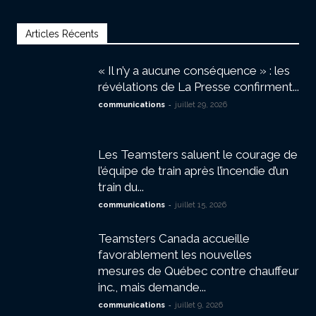
Articles Récents
« Il n’y a aucune conséquence » : les
révélations de La Presse confirment...
-
communications
juillet 29, 2026
Les Teamsters saluent le courage de
l’équipe de train après l’incendie d’un
train du...
-
communications
juillet 15, 2026
Teamsters Canada accueille
favorablement les nouvelles
mesures de Québec contre chauffeur
inc., mais demande...
-
communications
juillet 9, 2026