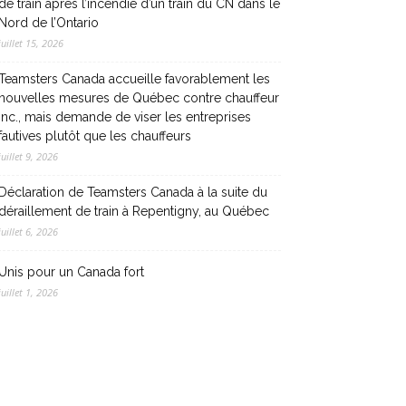
de train après l’incendie d’un train du CN dans le
Nord de l’Ontario
juillet 15, 2026
Teamsters Canada accueille favorablement les
nouvelles mesures de Québec contre chauffeur
inc., mais demande de viser les entreprises
fautives plutôt que les chauffeurs
juillet 9, 2026
Déclaration de Teamsters Canada à la suite du
déraillement de train à Repentigny, au Québec
juillet 6, 2026
Unis pour un Canada fort
juillet 1, 2026