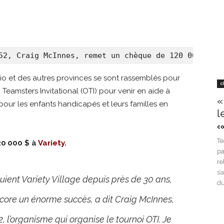
52, Craig McInnes, remet un chèque de 120 000 $ à 
rio et des autres provinces se sont rassemblés pour
c
 Teamsters Invitational (OTI) pour venir en aide à
«
pour les enfants handicapés et leurs familles en
l
co
Te
20 000 $ à
Variety
.
pa
re
s’
ient Variety Village depuis près de 30 ans,
du
ncore un énorme succès, a dit Craig McInnes,
, l’organisme qui organise le tournoi OTI. Je