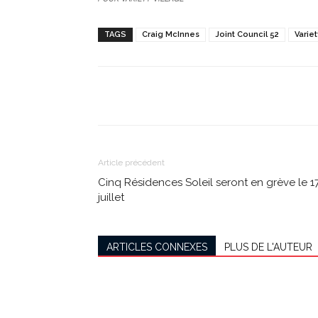
TAGS
Craig McInnes
Joint Council 52
Variet
Partager
Article précédent
Cinq Résidences Soleil seront en grève le 1
juillet
ARTICLES CONNEXES
PLUS DE L'AUTEUR