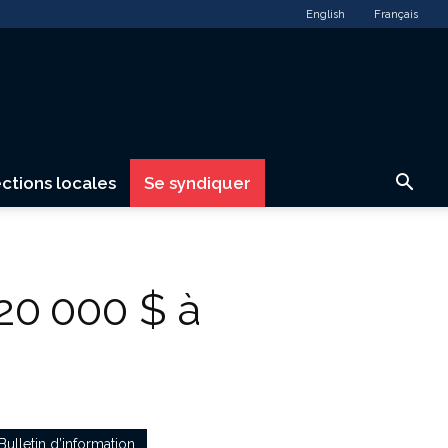
English
Français
ctions locales
Se syndiquer
20 000 $ à
Bulletin d’information