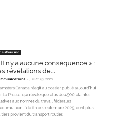
Karen Stintz, PDG de Variety
hauffeur inc
 Il n’y a aucune conséquence » :
es révélations de...
-
mmunications
juillet 29, 2026
amsters Canada réagit au dossier publié aujourd’hui
r La Presse, qui révèle que plus de 4500 plaintes
latives aux normes du travail fédérales
accumulaient à la fin de septembre 2025, dont plus
 tiers provient du transport routier.