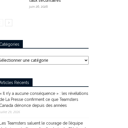
taux sécuritaires
juin 26, 2026
Catégories
tégories
Articles Récents
« Il n’y a aucune conséquence » : les révélations
de La Presse confirment ce que Teamsters
Canada dénonce depuis des années
juillet 29, 2026
Les Teamsters saluent le courage de l’équipe