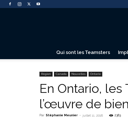
Qui sont les Teamsters
Imp
Région
Canada
Nouvelles
Ontario
En Ontario, les
l’œuvre de bien
Par
Stéphanie Meunier
-
2383
juillet 11, 2018