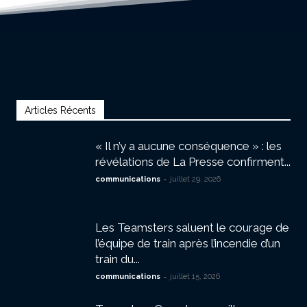
Articles Récents
« Il n’y a aucune conséquence » : les
révélations de La Presse confirment...
-
communications
juillet 29, 2026
Les Teamsters saluent le courage de
l’équipe de train après l’incendie d’un
train du...
-
communications
juillet 15, 2026