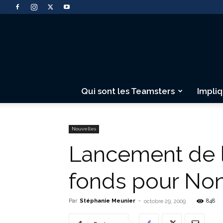
Qui sont les Teamsters
Impli
Nouvelles
Lancement de 
fonds pour Non
Par
Stéphanie Meunier
-
848
octobre 29, 2009