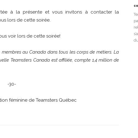
co
tée à la présente et vous invitons à contacter la
Te
us lors de cette soirée.
pa
re
s’
us voir lors de cette soirée!
du
0 membres au Canada dans tous les corps de métiers. La
uelle Teamsters Canada est affiliée, compte 1,4 million de
-30-
dition féminine de Teamsters Québec