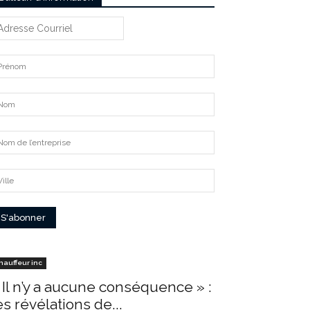
hauffeur inc
 Il n’y a aucune conséquence » :
es révélations de...