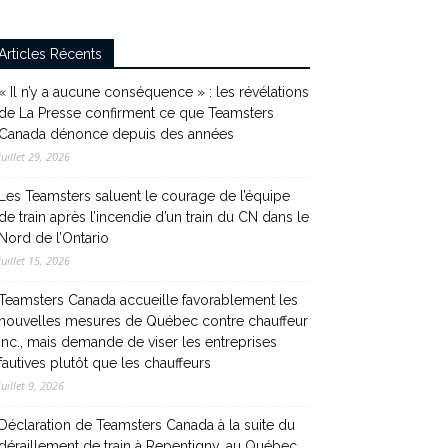
Articles Récents
« Il n’y a aucune conséquence » : les révélations
de La Presse confirment ce que Teamsters
Canada dénonce depuis des années
juillet 29, 2026
Les Teamsters saluent le courage de l’équipe
de train après l’incendie d’un train du CN dans le
Nord de l’Ontario
juillet 15, 2026
Teamsters Canada accueille favorablement les
nouvelles mesures de Québec contre chauffeur
inc., mais demande de viser les entreprises
fautives plutôt que les chauffeurs
juillet 9, 2026
Déclaration de Teamsters Canada à la suite du
déraillement de train à Repentigny, au Québec