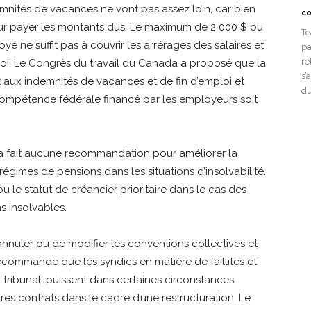
emnités de vacances ne vont pas assez loin, car bien
co
pour payer les montants dus. Le maximum de 2 000 $ ou
Te
yé ne suffit pas à couvrir les arrérages des salaires et
pa
re
loi. Le Congrès du travail du Canada a proposé que la
s’
t aux indemnités de vacances et de fin d’emploi et
du
compétence fédérale financé par les employeurs soit
’a fait aucune recommandation pour améliorer la
égimes de pensions dans les situations d’insolvabilité.
le statut de créancier prioritaire dans le cas des
s insolvables.
’annuler ou de modifier les conventions collectives et
ecommande que les syndics en matière de faillites et
du tribunal, puissent dans certaines circonstances
tres contrats dans le cadre d’une restructuration. Le