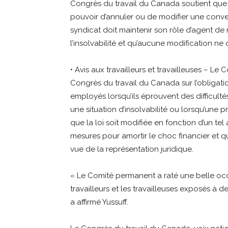
Congrès du travail du Canada soutient que ni
pouvoir d’annuler ou de modifier une conven
syndicat doit maintenir son rôle d’agent de
l’insolvabilité et qu’aucune modification ne d
• Avis aux travailleurs et travailleuses – 
Congrès du travail du Canada sur l’obligati
employés lorsqu’ils éprouvent des difficultés 
une situation d’insolvabilité ou lorsqu’une p
que la loi soit modifiée en fonction d’un te
mesures pour amortir le choc financier et q
vue de la représentation juridique.
« Le Comité permanent a raté une belle occ
travailleurs et les travailleuses exposés à d
a affirmé Yussuff.