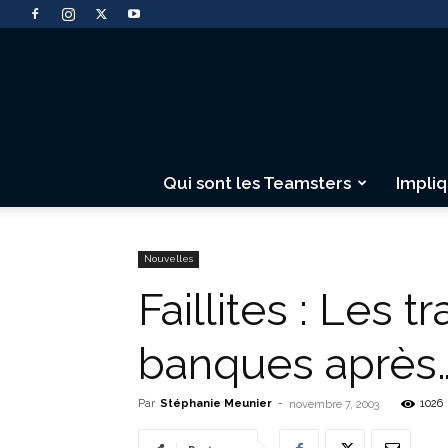
Qui sont les Teamsters
Impli
Nouvelles
Faillites : Les t
banques après
Par
Stéphanie Meunier
-
1026
novembre 7, 2003