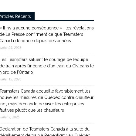
Articles Récents
« Il n’y a aucune conséquence » : les révélations
de La Presse confirment ce que Teamsters
Canada dénonce depuis des années
juillet 29, 2026
Les Teamsters saluent le courage de l’équipe
de train après l’incendie d’un train du CN dans le
Nord de l’Ontario
juillet 15, 2026
Teamsters Canada accueille favorablement les
nouvelles mesures de Québec contre chauffeur
inc., mais demande de viser les entreprises
fautives plutôt que les chauffeurs
juillet 9, 2026
Déclaration de Teamsters Canada à la suite du
déraillement de train à Repentigny, au Québec