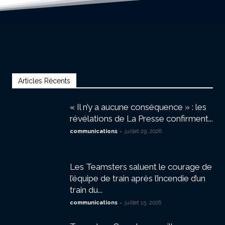
Articles Récents
« Il n’y a aucune conséquence » : les
révélations de La Presse confirment...
-
communications
juillet 29, 2026
Les Teamsters saluent le courage de
l’équipe de train après l’incendie d’un
train du...
-
communications
juillet 15, 2026