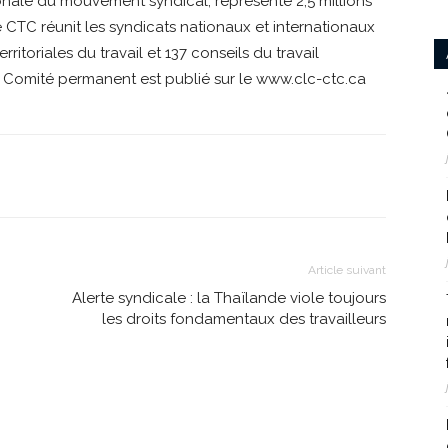
onale du mouvement syndical, représente 2,5 millions
Le CTC réunit les syndicats nationaux et internationaux
ritoriales du travail et 137 conseils du travail
Comité permanent est publié sur le www.clc-ctc.ca
Article suivant
Alerte syndicale : la Thaïlande viole toujours
les droits fondamentaux des travailleurs