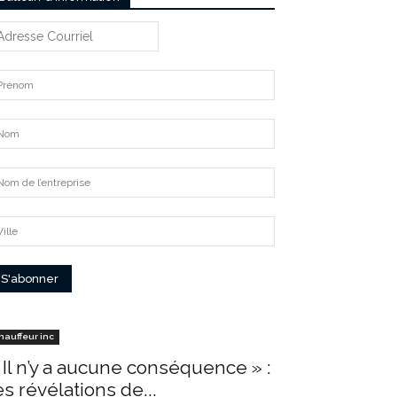
hauffeur inc
 Il n’y a aucune conséquence » :
es révélations de...