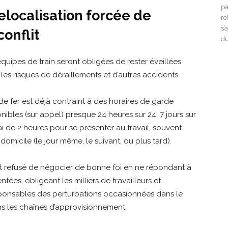
pa
relocalisation forcée de
re
s’
onflit
du
 équipes de train seront obligées de rester éveillées
s risques de déraillements et d’autres accidents.
de fer est déjà contraint à des horaires de garde
ibles (sur appel) presque 24 heures sur 24, 7 jours sur
lai de 2 heures pour se présenter au travail, souvent
omicile (le jour même, le suivant, ou plus tard).
nt refusé de négocier de bonne foi en ne répondant à
es, obligeant les milliers de travailleurs et
esponsables des perturbations occasionnées dans le
ans les chaînes d’approvisionnement.