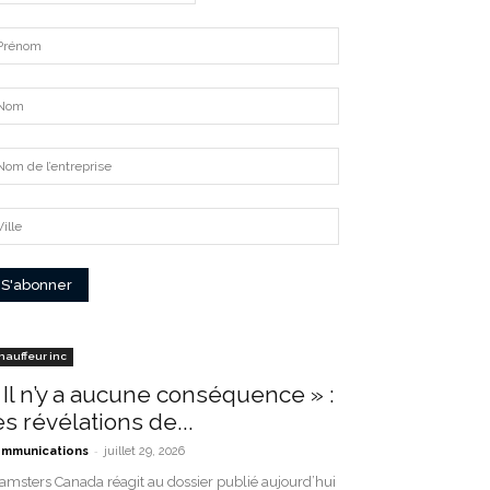
hauffeur inc
 Il n’y a aucune conséquence » :
es révélations de...
-
mmunications
juillet 29, 2026
amsters Canada réagit au dossier publié aujourd’hui