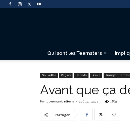
Qui sont les Teamsters
Impli
Nouvelles
Région
Canada
Grève
Transport ferrovi
Avant que ça dé
Par
communications
-
1285
août 21, 2024
Partager