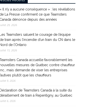
Articles Récents
« Il n’y a aucune conséquence » : les révélations
de La Presse confirment ce que Teamsters
Canada dénonce depuis des années
juillet 29, 2026
Les Teamsters saluent le courage de l’équipe
de train après l’incendie d’un train du CN dans le
Nord de l’Ontario
juillet 15, 2026
Teamsters Canada accueille favorablement les
nouvelles mesures de Québec contre chauffeur
inc., mais demande de viser les entreprises
fautives plutôt que les chauffeurs
juillet 9, 2026
Déclaration de Teamsters Canada à la suite du
déraillement de train à Repentigny, au Québec
juillet 6, 2026