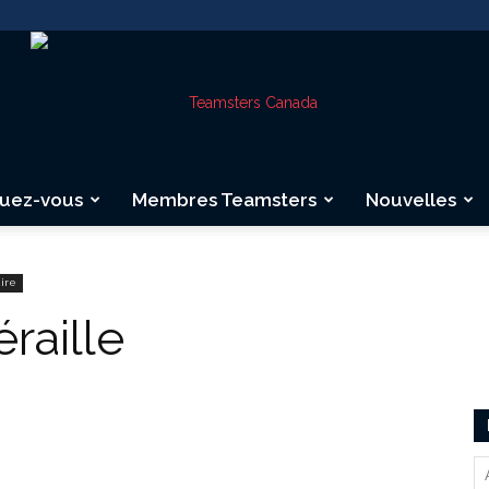
quez-vous
Membres Teamsters
Nouvelles
Teamsters
aire
raille
Canada