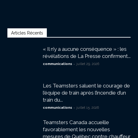
Articles Récents
« Il n’y a aucune conséquence » : les
révélations de La Presse confirment...
-
communications
juillet 29, 2026
Les Teamsters saluent le courage de
l’équipe de train après l’incendie d’un
train du...
-
communications
juillet 15, 2026
Teamsters Canada accueille
favorablement les nouvelles
mesures de Québec contre chauffeur