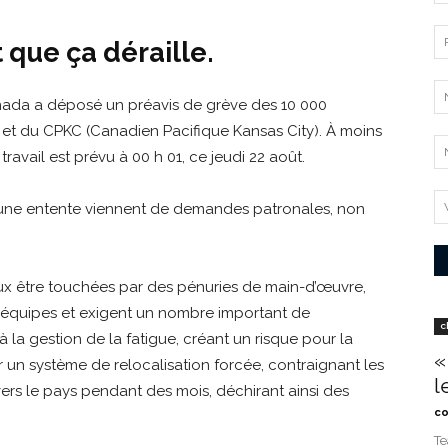
t que ça déraille.
nada a déposé un préavis de grève des 10 000
CN et du CPKC (Canadien Pacifique Kansas City). À moins
ravail est prévu à 00 h 01, ce jeudi 22 août.
d’une entente viennent de demandes patronales, non
ux être touchées par des pénuries de main-d’œuvre,
s équipes et exigent un nombre important de
c
 la gestion de la fatigue, créant un risque pour la
«
 un système de relocalisation forcée, contraignant les
l
rs le pays pendant des mois, déchirant ainsi des
co
Te