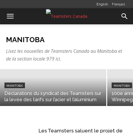
English
Français
MANITOBA
Vidéo : nos représentants s’expriment
MANITOBA
au sujet des nouvelles protections
Lisez les nouvelles de Teamsters Canada au Manitoba et
pour les travailleurs
de la section locale 979 ici.
Stéphanie Meunier
-
novembre 19, 2018
MANITOBA
MANITOBA
Déclarations du syndicat des Teamsters sur
100e anni
la levée des tarifs sur l’acier et l’aluminium
Winnipeg
Les Teamsters saluent le projet de