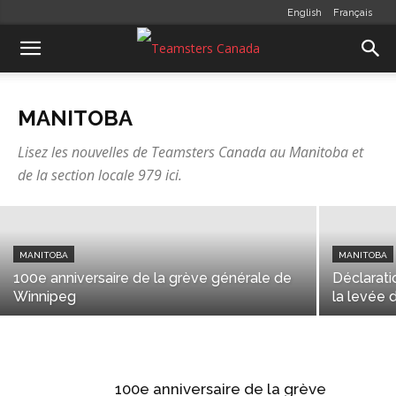
English
Français
MANITOBA
Les Teamsters ont amassé plus d’un
MANITOBA
million de dollars en 2018 pour
Lisez les nouvelles de Teamsters Canada au Manitoba et
appuyer Centraide
de la section locale 979 ici.
Stéphanie Meunier
-
juillet 18, 2019
MANITOBA
MANITOBA
100e anniversaire de la grève générale de
Déclarati
Winnipeg
la levée d
100e anniversaire de la grève