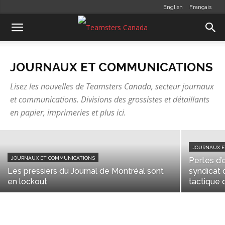
English
Français
JOURNAUX ET COMMUNICATIONS
Le Journal de Montréal et
JOURNAUX ET COMMUNICATIONS
l’imprimerie Québecor Média de
Mirabel devront réintégrer des
Lisez les nouvelles de Teamsters Canada, secteur journaux
et communications. Divisions des grossistes et détaillants
travailleurs mis à pied
en papier, imprimeries et plus ici.
Stéphanie Meunier
-
septembre 16, 2015
JOURNAUX E
JOURNAUX ET COMMUNICATIONS
Pertes d’
Les pressiers du Journal de Montréal sont
syndicat
en lockout
tactique 