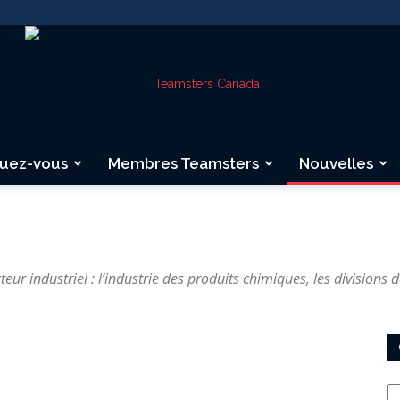
quez-vous
Membres Teamsters
Nouvelles
Teamsters
ur industriel : l’industrie des produits chimiques, les divisions d
Canada
Ca