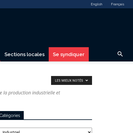
English
Français
Sections locales
Se syndiquer
LES MIEUX NOTÉS
e la production industrielle et
Catégories
tégories