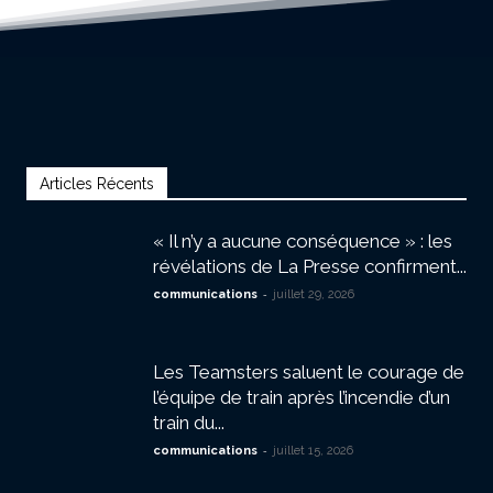
Articles Récents
« Il n’y a aucune conséquence » : les
révélations de La Presse confirment...
-
communications
juillet 29, 2026
Les Teamsters saluent le courage de
l’équipe de train après l’incendie d’un
train du...
-
communications
juillet 15, 2026