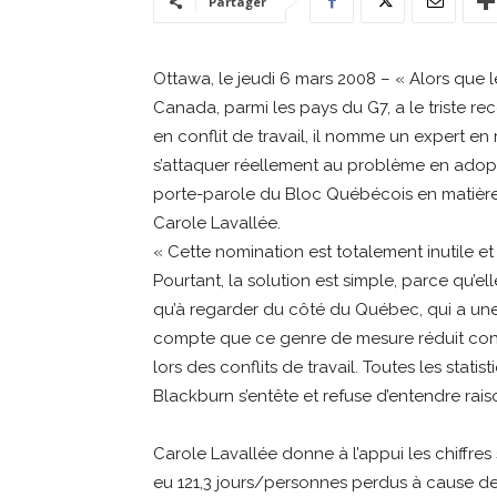
Partager
Ottawa, le jeudi 6 mars 2008 – « Alors que l
Canada, parmi les pays du G7, a le triste 
en conflit de travail, il nomme un expert en
s’attaquer réellement au problème en adopt
porte-parole du Bloc Québécois en matière
Carole Lavallée.
« Cette nomination est totalement inutile et
Pourtant, la solution est simple, parce qu’ell
qu’à regarder du côté du Québec, qui a une 
compte que ce genre de mesure réduit co
lors des conflits de travail. Toutes les stati
Blackburn s’entête et refuse d’entendre rais
Carole Lavallée donne à l’appui les chiffres s
eu 121,3 jours/personnes perdus à cause de