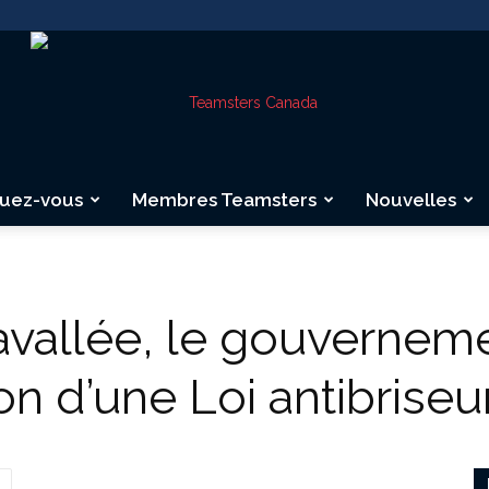
quez-vous
Membres Teamsters
Nouvelles
Teamsters
avallée, le gouvernem
ion d’une Loi antibrise
Canada