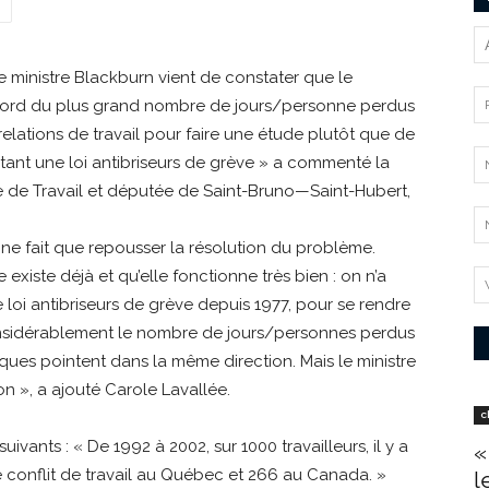
e ministre Blackburn vient de constater que le
record du plus grand nombre de jours/personne perdus
 relations de travail pour faire une étude plutôt que de
ant une loi antibriseurs de grève » a commenté la
 de Travail et députée de Saint-Bruno—Saint-Hubert,
 ne fait que repousser la résolution du problème.
e existe déjà et qu’elle fonctionne très bien : on n’a
loi antibriseurs de grève depuis 1977, pour se rendre
nsidérablement le nombre de jours/personnes perdus
stiques pointent dans la même direction. Mais le ministre
on », a ajouté Carole Lavallée.
c
uivants : « De 1992 à 2002, sur 1000 travailleurs, il y a
«
 conflit de travail au Québec et 266 au Canada. »
l