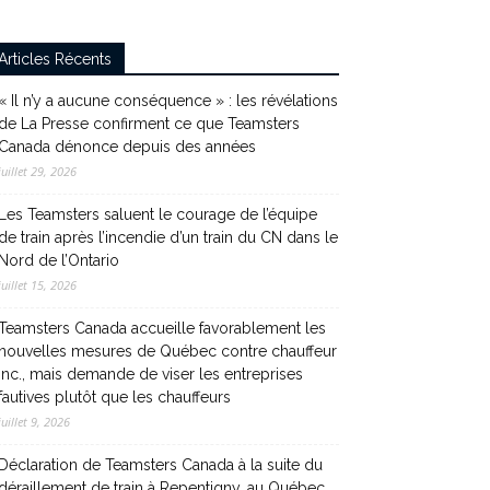
Articles Récents
« Il n’y a aucune conséquence » : les révélations
de La Presse confirment ce que Teamsters
Canada dénonce depuis des années
juillet 29, 2026
Les Teamsters saluent le courage de l’équipe
de train après l’incendie d’un train du CN dans le
Nord de l’Ontario
juillet 15, 2026
Teamsters Canada accueille favorablement les
nouvelles mesures de Québec contre chauffeur
inc., mais demande de viser les entreprises
fautives plutôt que les chauffeurs
juillet 9, 2026
Déclaration de Teamsters Canada à la suite du
déraillement de train à Repentigny, au Québec