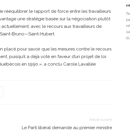
co
e rééquilibrer le rapport de force entre les travailleurs
Te
vantage une stratégie basée sur la négociation plutôt
pa
re
 actuellement, avec le recours aux travailleurs de
s’
 Saint-Bruno—Saint-Hubert.
du
bien placé pour savoir que les mesures contre le recours
t, puisqu’il a déjà voté en faveur d’un projet de loi
 Québécois en 1990 », a conclu Carole Lavallée.
Article suivant
Le Parti libéral demande au premier ministre