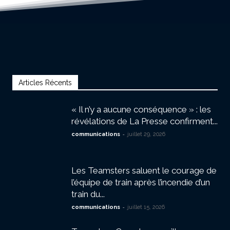
Articles Récents
« Il n’y a aucune conséquence » : les
révélations de La Presse confirment...
-
communications
juillet 29, 2026
Les Teamsters saluent le courage de
l’équipe de train après l’incendie d’un
train du...
-
communications
juillet 15, 2026