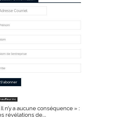
hauffeur inc
 Il n’y a aucune conséquence » :
es révélations de...