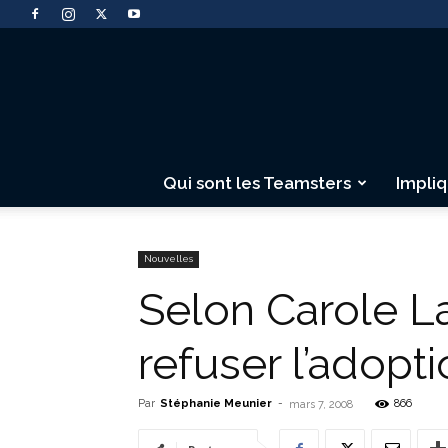
Qui sont les Teamsters
Impli
Nouvelles
Selon Carole L
refuser l’adopt
Par
Stéphanie Meunier
-
866
mars 7, 2008